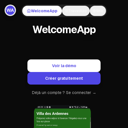
L'environnement complet pour gérer vos locations : livret
WelcomeApp
TravelApp
Site
WelcomeApp
Voir la démo
Créer gratuitement
Déjà un compte ? Se connecter →